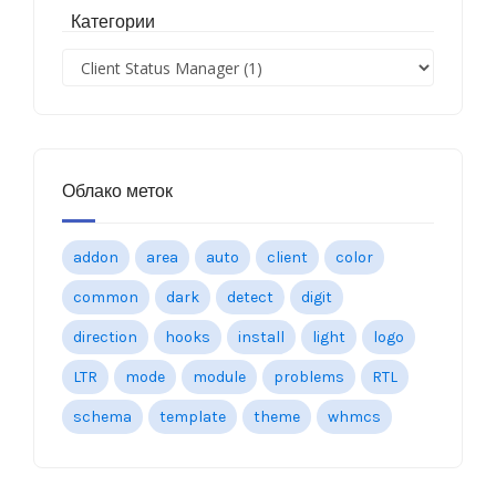
Категории
Облако меток
addon
area
auto
client
color
common
dark
detect
digit
direction
hooks
install
light
logo
LTR
mode
module
problems
RTL
schema
template
theme
whmcs