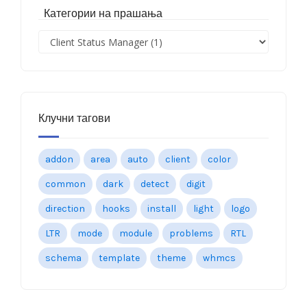
Категории на прашања
Клучни тагови
addon
area
auto
client
color
common
dark
detect
digit
direction
hooks
install
light
logo
LTR
mode
module
problems
RTL
schema
template
theme
whmcs