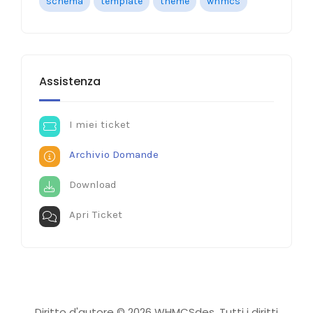
schema
template
theme
whmcs
Assistenza
I miei ticket
Archivio Domande
Download
Apri Ticket
Diritto d'autore © 2026 WHMCSdes. Tutti i diritti