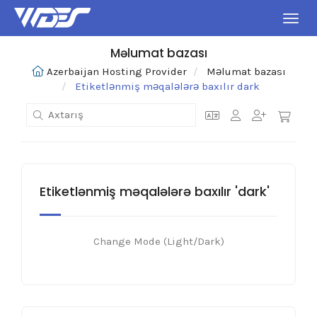
Naviq
Məlumat bazası
Azerbaijan Hosting Provider
Məlumat bazası
Etiketlənmiş məqalələrə baxılır dark
Etiketlənmiş məqalələrə baxılır 'dark'
Change Mode (Light/Dark)