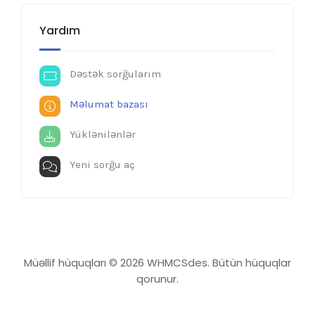
Yardım
Dəstək sorğularım
Məlumat bazası
Yüklənilənlər
Yeni sorğu aç
Müəllif hüquqları © 2026 WHMCSdes. Bütün hüquqlar
qorunur.