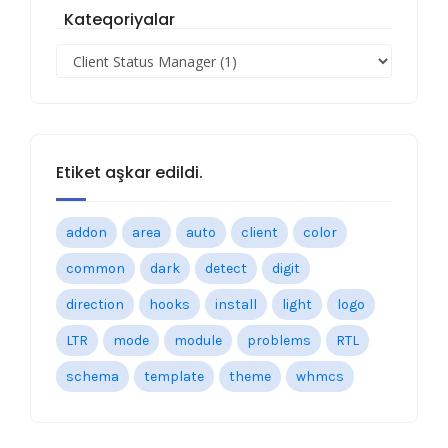
Kateqoriyalar
Etiket aşkar edildi.
addon
area
auto
client
color
common
dark
detect
digit
direction
hooks
install
light
logo
LTR
mode
module
problems
RTL
schema
template
theme
whmcs