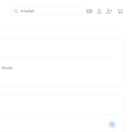
k Mode
1