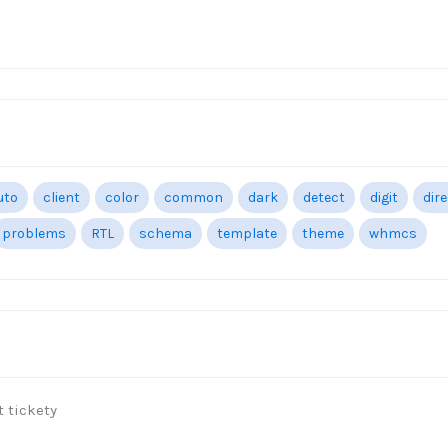
uto
client
color
common
dark
detect
digit
dir
problems
RTL
schema
template
theme
whmcs
 tickety