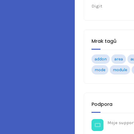
Digit
Mrak tagů
addon
area
a
mode
module
Podpora
Moje support