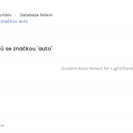
ortálu
Databáze řešení
 značkou auto
ů se značkou 'auto'
Disable Auto Detect for Light/Dar
ger