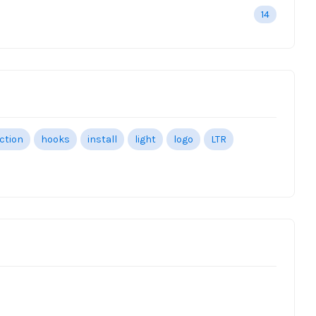
14
ection
hooks
install
light
logo
LTR