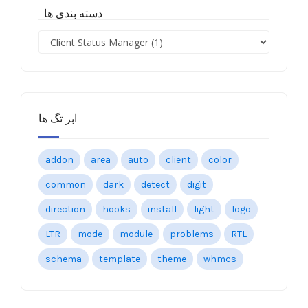
دسته بندی ها
ابر تگ ها
addon
area
auto
client
color
common
dark
detect
digit
direction
hooks
install
light
logo
LTR
mode
module
problems
RTL
schema
template
theme
whmcs