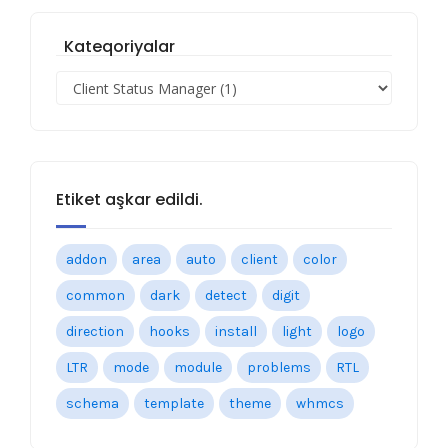
Kateqoriyalar
Etiket aşkar edildi.
addon
area
auto
client
color
common
dark
detect
digit
direction
hooks
install
light
logo
LTR
mode
module
problems
RTL
schema
template
theme
whmcs