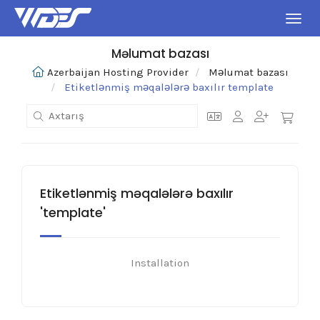
Naviq
Məlumat bazası
Azerbaijan Hosting Provider
Məlumat bazası
Etiketlənmiş məqalələrə baxılır template
Etiketlənmiş məqalələrə baxılır
'template'
Installation