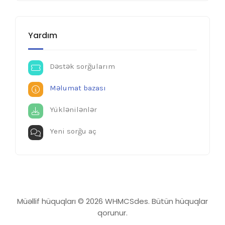
Yardım
Dəstək sorğularım
Məlumat bazası
Yüklənilənlər
Yeni sorğu aç
Müəllif hüquqları © 2026 WHMCSdes. Bütün hüquqlar
qorunur.