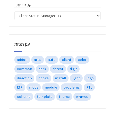
קטגוריות
ענן תגיות
addon
area
auto
client
color
common
dark
detect
digit
direction
hooks
install
light
logo
LTR
mode
module
problems
RTL
schema
template
theme
whmcs