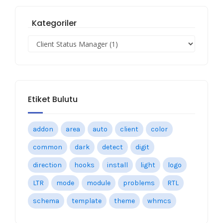
Kategoriler
Etiket Bulutu
addon
area
auto
client
color
common
dark
detect
digit
direction
hooks
install
light
logo
LTR
mode
module
problems
RTL
schema
template
theme
whmcs