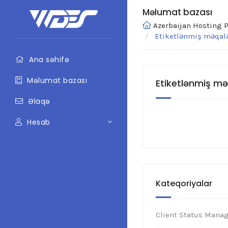
Məlumat bazası
Azerbaijan Hosting P
Etiketlənmiş məqaləl
Ana səhifə
Məlumat bazası
Etiketlənmiş məqa
Əlaqə
Hesab
Kateqoriyalar
Client Status Mana