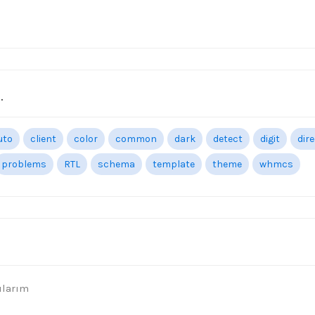
.
uto
client
color
common
dark
detect
digit
dir
problems
RTL
schema
template
theme
whmcs
ularım