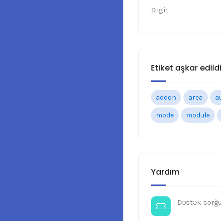
Digit
Etiket aşkar edildi
addon
area
a
mode
module
Yardım
Dəstək sorğ