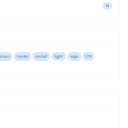
14
ection
hooks
install
light
logo
LTR