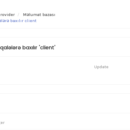
rovider
Məlumat bazası
ərə baxılır client
lələrə baxılır 'client'
Update
ger