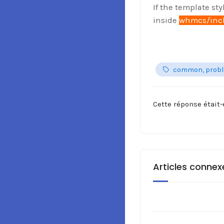
If the template st
inside
whmcs/incl
common, prob
Cette réponse était-
Articles connex