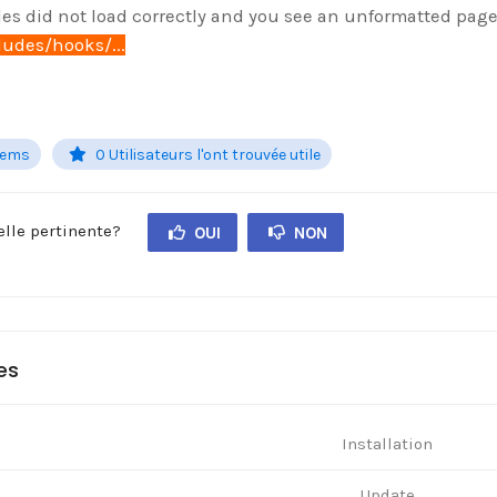
yles did not load correctly and you see an unformatted pa
udes/hooks/...
lems
0 Utilisateurs l'ont trouvée utile
elle pertinente?
OUI
NON
es
Installation
Update