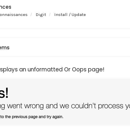
nces
connaissances
Digit
Install / Update
ems
isplays an unformatted Or Oops page!