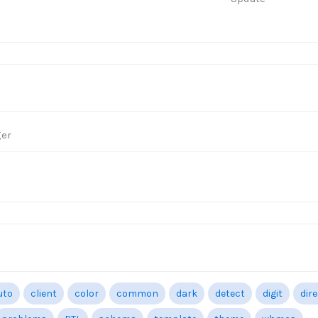
ger
uto
client
color
common
dark
detect
digit
dir