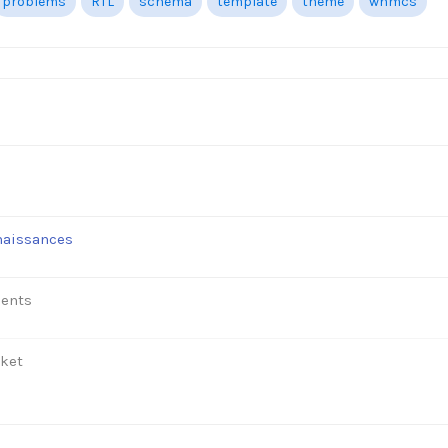
problems
RTL
schema
template
theme
whmcs
naissances
ents
cket