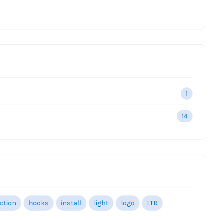
1
14
ection
hooks
install
light
logo
LTR