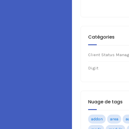
Catégories
Client Status Mana
Digit
Nuage de tags
addon
area
a