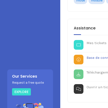
mode
module
Assistance
Mes tickets
Base de con
Téléchargem
Our Services
Request a free quote
Ouvrir un ti
EXPLORE