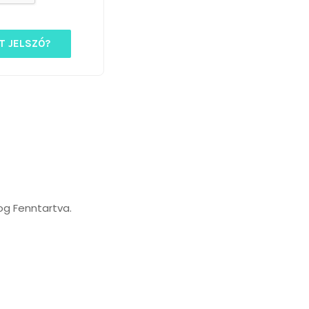
T JELSZÓ?
og Fenntartva.