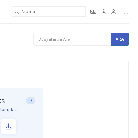
CS
0
template