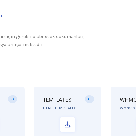
r
iz için gerekli olabilecek dökümanları,
syaları içermektedir.
TEMPLATES
WHM
0
0
HTML TEMPLATES
Whmcs 