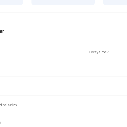
er
Dosya Yok
rimlerim
ı