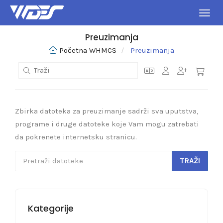
Preba
Preuzimanja
Početna WHMCS
Preuzimanja
Zbirka datoteka za preuzimanje sadrži sva uputstva,
programe i druge datoteke koje Vam mogu zatrebati
da pokrenete internetsku stranicu.
Kategorije