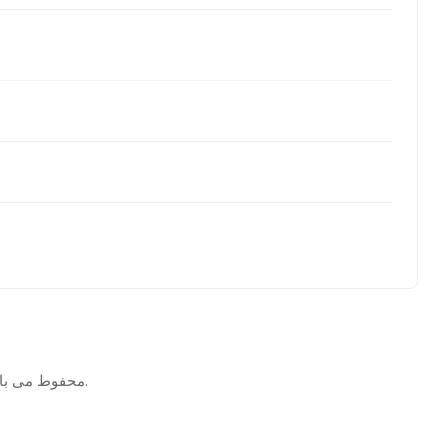
تمامی حقوق برای © 2026 WHMCSdes. محفوط می باشد.