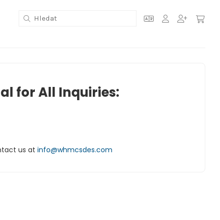
 for All Inquiries:
ntact us at
info@whmcsdes.com