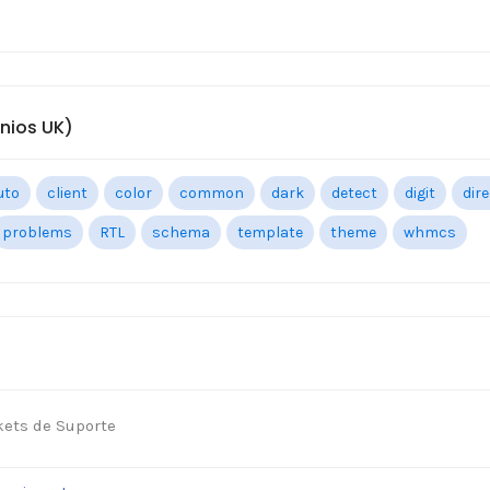
nios UK)
uto
client
color
common
dark
detect
digit
dir
problems
RTL
schema
template
theme
whmcs
ets de Suporte