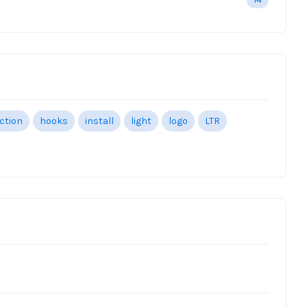
ection
hooks
install
light
logo
LTR