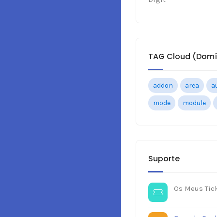
TAG Cloud (Domí
addon
area
a
mode
module
Suporte
Os Meus Tick