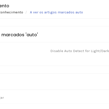
ento
Conhecimento
A ver os artigos marcados auto
s marcados 'auto'
Disable Auto Detect for Light/Dar
ger