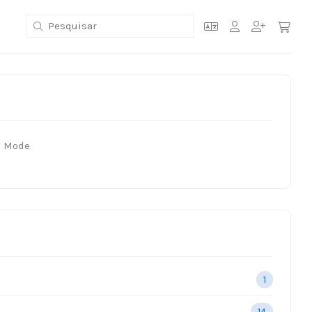
k Mode
1
14