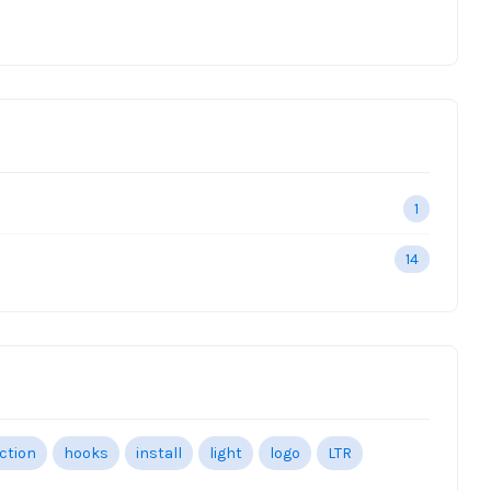
1
14
ection
hooks
install
light
logo
LTR