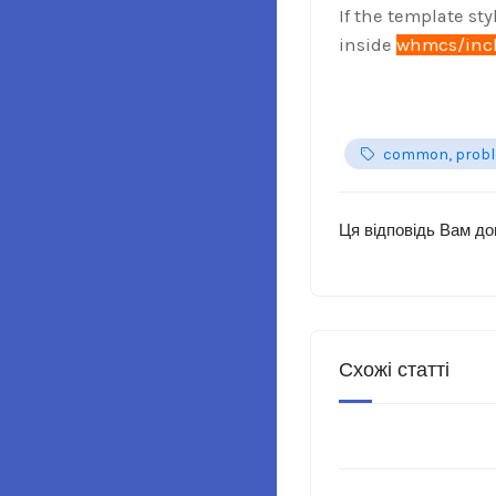
If the template st
inside
whmcs/incl
common, prob
Ця відповідь Вам д
Схожі статті