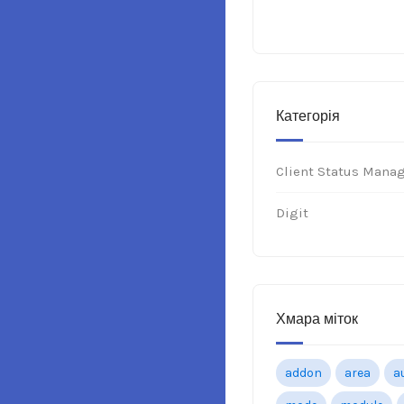
Категорія
Client Status Mana
Digit
Хмара міток
addon
area
a