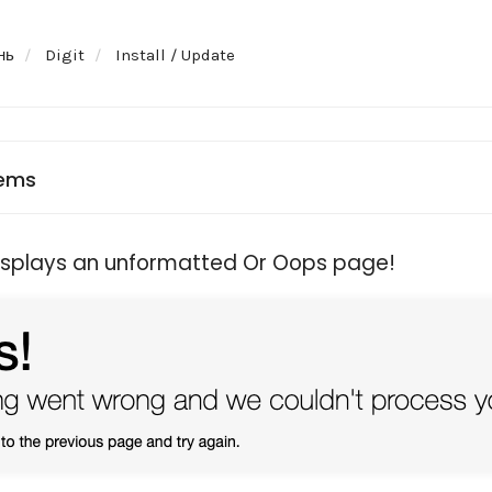
нь
Digit
Install / Update
ems
isplays an unformatted Or Oops page!