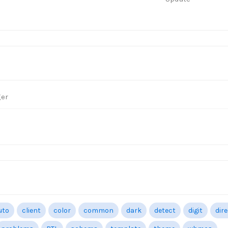
ger
uto
client
color
common
dark
detect
digit
dir