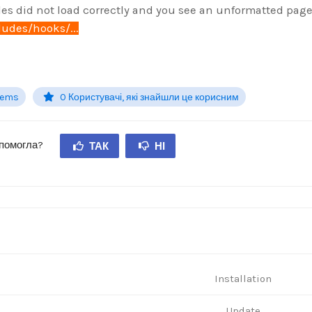
yles did not load correctly and you see an unformatted pa
udes/hooks/...
lems
0 Користувачі, які знайшли це корисним
опомогла?
ТАК
НІ
Installation
Update