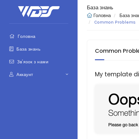
База знань
Головна
База зна
Common Problems
Головна
База знань
Common Probl
Зв'язок з нами
My template d
Аккаунт